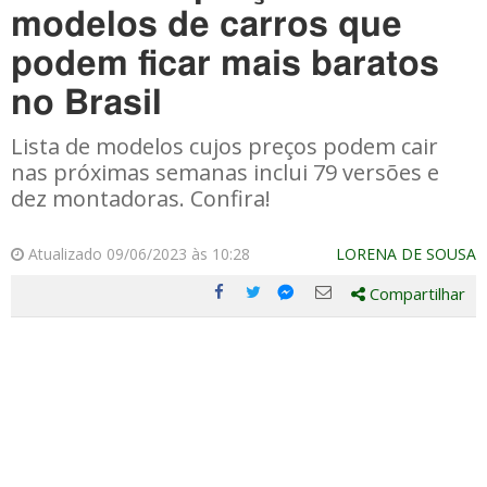
modelos de carros que
podem ficar mais baratos
no Brasil
Lista de modelos cujos preços podem cair
nas próximas semanas inclui 79 versões e
dez montadoras. Confira!
Atualizado 09/06/2023 às 10:28
LORENA DE SOUSA
Compartilhar
Compartilhe
Compartilhe
Compartilhe
Compartilhe
este
este
este
este
post
post
post
post
com
com
com
com
Facebook
Twitter
Email
Messenger