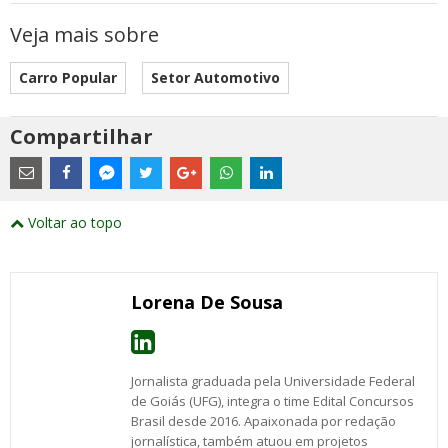
Veja mais sobre
Carro Popular
Setor Automotivo
Compartilhar
Estes
são
links
externos
Compartilhe
Compartilhe
Compartilhe
Compartilhe
Compartilhe
Compartilhe
Compartilhe
e
este
este
este
este
este
este
este
Voltar ao topo
abrirão
post
post
post
post
post
post
post
numa
com
com
com
com
com
com
com
nova
Email
Facebook
Twitter
Google+
WhatsApp
LinkedIn
Messenger
janela
Lorena De Sousa
Jornalista graduada pela Universidade Federal
de Goiás (UFG), integra o time Edital Concursos
Brasil desde 2016. Apaixonada por redação
jornalística, também atuou em projetos