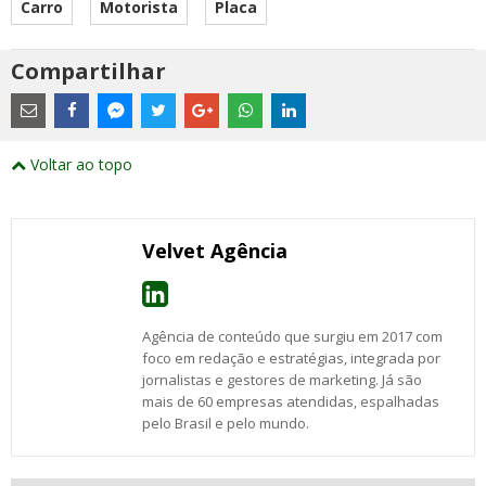
Carro
Motorista
Placa
Compartilhar
Estes
são
links
externos
Compartilhe
Compartilhe
Compartilhe
Compartilhe
Compartilhe
Compartilhe
Compartilhe
e
este
este
este
este
este
este
este
Voltar ao topo
abrirão
post
post
post
post
post
post
post
numa
com
com
com
com
com
com
com
nova
Email
Facebook
Twitter
Google+
WhatsApp
LinkedIn
Messenger
janela
Velvet Agência
Agência de conteúdo que surgiu em 2017 com
foco em redação e estratégias, integrada por
jornalistas e gestores de marketing. Já são
mais de 60 empresas atendidas, espalhadas
pelo Brasil e pelo mundo.