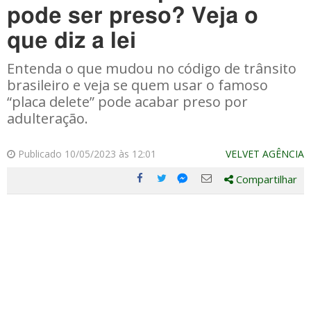
pode ser preso? Veja o
que diz a lei
Entenda o que mudou no código de trânsito
brasileiro e veja se quem usar o famoso
“placa delete” pode acabar preso por
adulteração.
Publicado 10/05/2023 às 12:01
VELVET AGÊNCIA
Compartilhar
Compartilhe
Compartilhe
Compartilhe
Compartilhe
este
este
este
este
post
post
post
post
com
com
com
com
Facebook
Twitter
Email
Messenger