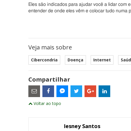
Eles são indicados para ajudar você a lidar com
entender de onde eles vêm e colocar tudo numa pe
Veja mais sobre
Cibercondria
Doença
Internet
Saú
Compartilhar
Estes
são
links
externos
Compartilhe
Compartilhe
Compartilhe
Compartilhe
Compartil
Compartilhe
e
Voltar ao topo
este
este
este
este
este
abrirão
este
numa
post
post
post
post
post
post
nova
com
com
com
com
com
com
janela
Email
Facebook
Twitter
Google+
LinkedIn
Messenger
Iesney Santos