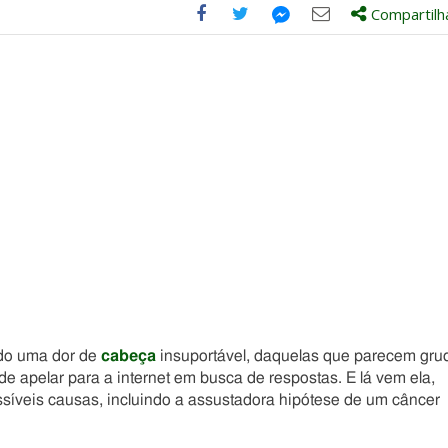
Compartilh
Compartilhe
Compartilhe
Compartilhe
Compartilhe
este
este
este
este
post
post
post
post
com
com
com
com
Facebook
Twitter
Email
Messenger
ndo uma dor de
cabeça
insuportável, daquelas que parecem gru
e apelar para a internet em busca de respostas. E lá vem ela,
ssíveis causas, incluindo a assustadora hipótese de um câncer