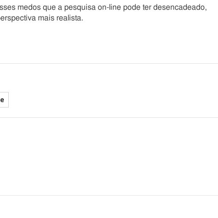
 esses medos que a pesquisa on-line pode ter desencadeado,
rspectiva mais realista.
de
he