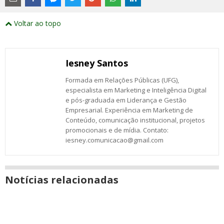
links
externos
Compartilhe
Compartilhe
Compartilhe
Compartilhe
Compartilhe
Compartilhe
Compartilhe
e
este
este
este
este
este
este
este
Voltar ao topo
abrirão
post
post
post
post
post
post
post
numa
com
com
com
com
com
com
com
nova
Email
Facebook
Twitter
Google+
WhatsApp
LinkedIn
Messenger
janela
Iesney Santos
Formada em Relações Públicas (UFG),
especialista em Marketing e Inteligência Digital
e pós-graduada em Liderança e Gestão
Empresarial. Experiência em Marketing de
Conteúdo, comunicação institucional, projetos
promocionais e de mídia. Contato:
iesney.comunicacao@gmail.com
Notícias relacionadas