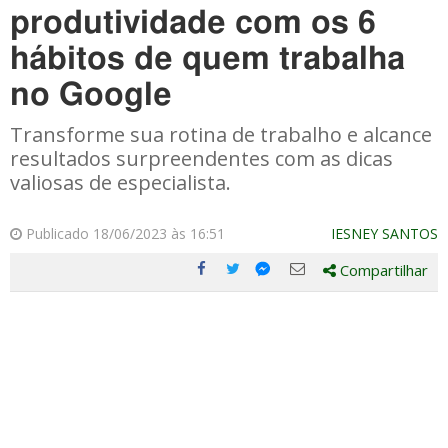
produtividade com os 6
hábitos de quem trabalha
no Google
Transforme sua rotina de trabalho e alcance
resultados surpreendentes com as dicas
valiosas de especialista.
Publicado 18/06/2023 às 16:51
IESNEY SANTOS
Compartilhar
Compartilhe
Compartilhe
Compartilhe
Compartilhe
este
este
este
este
post
post
post
post
com
com
com
com
Facebook
Twitter
Email
Messenger