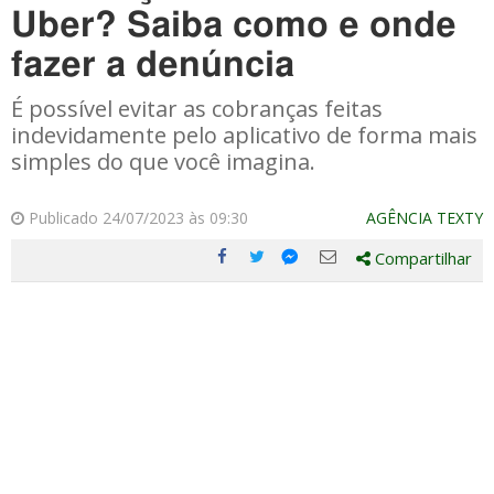
Uber? Saiba como e onde
fazer a denúncia
É possível evitar as cobranças feitas
indevidamente pelo aplicativo de forma mais
simples do que você imagina.
Publicado 24/07/2023 às 09:30
AGÊNCIA TEXTY
Compartilhar
Compartilhe
Compartilhe
Compartilhe
Compartilhe
este
este
este
este
post
post
post
post
com
com
com
com
Facebook
Twitter
Email
Messenger