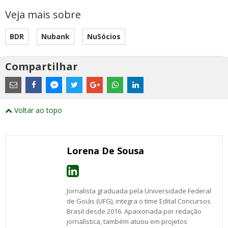
Veja mais sobre
BDR
Nubank
NuSócios
Compartilhar
Estes
são
links
externos
Compartilhe
Compartilhe
Compartilhe
Compartilhe
Compartilhe
Compartilhe
Compartilhe
e
este
este
este
este
este
este
este
Voltar ao topo
abrirão
post
post
post
post
post
post
post
numa
com
com
com
com
com
com
com
nova
Email
Facebook
Twitter
Google+
WhatsApp
LinkedIn
Messenger
janela
Lorena De Sousa
Jornalista graduada pela Universidade Federal
de Goiás (UFG), integra o time Edital Concursos
Brasil desde 2016. Apaixonada por redação
jornalística, também atuou em projetos