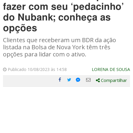
fazer com seu ‘pedacinho’
do Nubank; conheça as
opções
Clientes que receberam um BDR da ação
listada na Bolsa de Nova York têm três
opções para lidar com o ativo.
Publicado 10/08/2023 às 14:58
LORENA DE SOUSA
Compartilhar
Compartilhe
Compartilhe
Compartilhe
Compartilhe
este
este
este
este
post
post
post
post
com
com
com
com
Facebook
Twitter
Email
Messenger