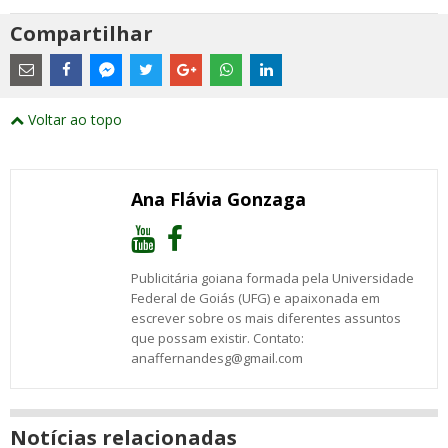
Compartilhar
Estes
são
links
externos
Compartilhe
Compartilhe
Compartilhe
Compartilhe
Compartilhe
Compartilhe
Compartilhe
e
este
este
este
este
este
este
este
Voltar ao topo
abrirão
post
post
post
post
post
post
post
numa
com
com
com
com
com
com
com
nova
Email
Facebook
Twitter
Google+
WhatsApp
LinkedIn
Messenger
janela
Ana Flávia Gonzaga
Publicitária goiana formada pela Universidade
Federal de Goiás (UFG) e apaixonada em
escrever sobre os mais diferentes assuntos
que possam existir. Contato:
anaffernandesg@gmail.com
Notícias relacionadas