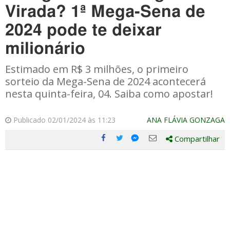
Virada? 1ª Mega-Sena de
2024 pode te deixar
milionário
Estimado em R$ 3 milhões, o primeiro
sorteio da Mega-Sena de 2024 acontecerá
nesta quinta-feira, 04. Saiba como apostar!
Publicado 02/01/2024 às 11:23
ANA FLÁVIA GONZAGA
Compartilhar
Compartilhe
Compartilhe
Compartilhe
Compartilhe
este
este
este
este
post
post
post
post
com
com
com
com
Facebook
Twitter
Email
Messenger