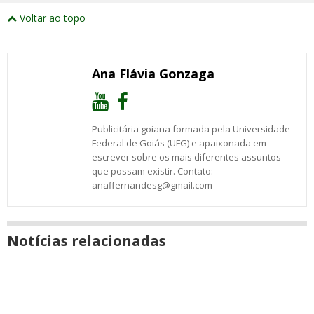
Compartilhe
e
este
este
este
este
este
este
este
Voltar ao topo
abrirão
post
post
post
post
post
post
post
numa
com
com
com
com
com
com
com
nova
Email
Facebook
Twitter
Google+
WhatsApp
LinkedIn
Messenger
janela
Ana Flávia Gonzaga
Publicitária goiana formada pela Universidade
Federal de Goiás (UFG) e apaixonada em
escrever sobre os mais diferentes assuntos
que possam existir. Contato:
anaffernandesg@gmail.com
Notícias relacionadas