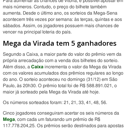
Para aumentar as chances de vitória, é possível apostar em
mais números. Contudo, o preço do bilhete também
aumenta. Desde o último ano, os sorteios da Mega-Sena
acontecem três vezes por semana: às terças, quintas e aos
sábados. Assim, os jogadores possuem mais chances de
vencer na principal loteria do país.
Mega da Virada tem 5 ganhadores
Segundo a Caixa, a maior parte do valor do prêmio vem da
própria arrecadação com a venda dos bilhetes do sorteio.
Além disso, a
Caixa
incrementa o valor da Mega da Virada
com os valores acumulados dos prêmios regulares ao longo
do ano. O sorteio aconteceu no domingo (31/12) em São
Paulo, às 20h30. O prêmio total foi de R$ 588.891.021, o
maior já sorteado pela Mega da Virada até hoje.
Os números sorteados foram: 21, 21, 33, 41, 48, 56.
Cinco jogadores conseguiram acertar os seis números da
Mega
, com cada um faturando um prêmio de R$
117.778.204,25. Os prêmios serão destinados para apostas