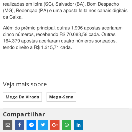
realizadas em Ipira (SC), Salvador (BA), Bom Despacho
(MG), Redenção (PA) e uma aposta feita nos canais digitais
da Caixa.
Além do prêmio principal, outras 1.996 apostas acertaram
cinco números, recebendo R$ 70.083,58 cada. Outras
164.379 apostas acertaram quatro números sorteados,
tendo direito a R$ 1.215,71 cada.
Veja mais sobre
Mega Da Virada
Mega-Sena
Compartilhar
Estes
são
links
externos
Compartilhe
Compartilhe
Compartilhe
Compartilhe
Compartilhe
Compartilhe