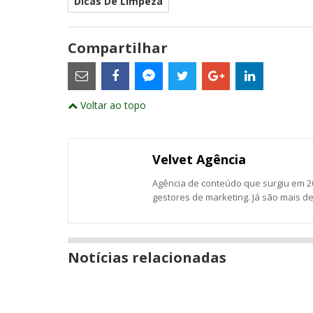
Dicas De Limpeza
Compartilhar
Estes
são
links
externos
Compartilhe
Compartilhe
Compartilhe
Compartilhe
Compartil
Compartilhe
e
Voltar ao topo
este
este
este
este
este
abrirão
este
numa
post
post
post
post
post
post
nova
com
com
com
com
com
com
janela
Email
Facebook
Twitter
Google+
LinkedIn
Messenger
Velvet Agência
Agência de conteúdo que surgiu em 20
gestores de marketing. Já são mais d
Notícias relacionadas