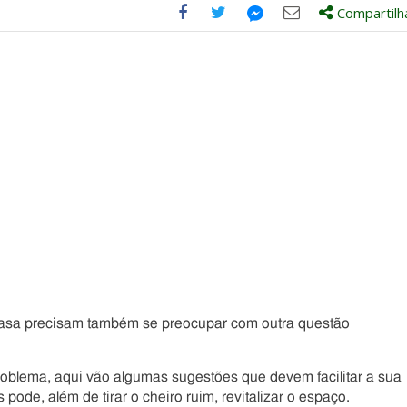
Compartilh
Compartilhe
Compartilhe
Compartilhe
Compartilhe
este
este
este
este
post
post
post
post
com
com
com
com
Facebook
Twitter
Email
Messenger
asa precisam também se preocupar com outra questão
oblema, aqui vão algumas sugestões que devem facilitar a sua
ode, além de tirar o cheiro ruim, revitalizar o espaço.