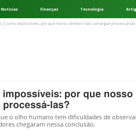
 Noticias
Finanças
Tecnologia
Arti
as 2 cores impossíveis: por que nosso cérebro não consegue processá-las
s impossíveis: por que nosso
 processá-las?
que o olho humano tem dificuldades de observa
sadores chegaram nessa conclusão.