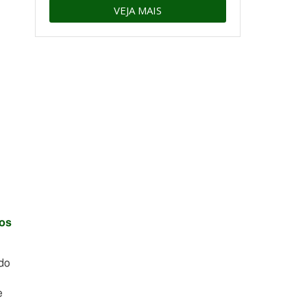
VEJA MAIS
os
 do
e