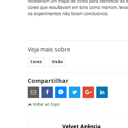
receberam um mapa de cores para identificar as to
cores que resultavam em tons como marrom, levan
os experimentos não foram conclusivos.
Veja mais sobre
Cores
Visão
Compartilhar
Estes
são
links
externos
Compartilhe
Compartilhe
Compartilhe
Compartilhe
Compartil
Compartilhe
e
Voltar ao topo
este
este
este
este
este
abrirão
este
numa
post
post
post
post
post
post
nova
com
com
com
com
com
com
janela
Email
Facebook
Twitter
Google+
LinkedIn
Messenger
Velvet Agência