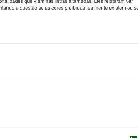
nalidades que viam nas listras alternadas. Eles relataram ver
tando a questão se as cores proibidas realmente existem ou s
he