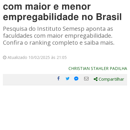
com maior e menor
empregabilidade no Brasil
Pesquisa do Instituto Semesp aponta as
faculdades com maior empregabilidade.
Confira o ranking completo e saiba mais.
Atualizado 10/02/2025 às 21:05
CHRISTIAN STAHLER PADILHA
Compartilhar
Compartilhe
Compartilhe
Compartilhe
Compartilhe
este
este
este
este
post
post
post
post
com
com
com
com
Facebook
Twitter
Email
Messenger