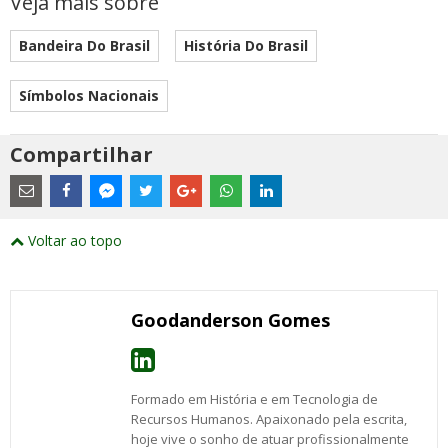
Veja mais sobre
Bandeira Do Brasil
História Do Brasil
Símbolos Nacionais
Compartilhar
Estes
são
links
externos
Compartilhe
Compartilhe
Compartilhe
Compartilhe
Compartilhe
Compartilhe
Compartilhe
e
este
este
este
este
este
este
este
Voltar ao topo
abrirão
post
post
post
post
post
post
post
numa
com
com
com
com
com
com
com
nova
Email
Facebook
Twitter
Google+
WhatsApp
LinkedIn
Messenger
janela
Goodanderson Gomes
Formado em História e em Tecnologia de
Recursos Humanos. Apaixonado pela escrita,
hoje vive o sonho de atuar profissionalmente