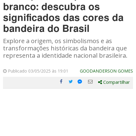
branco: descubra os
significados das cores da
bandeira do Brasil
Explore a origem, os simbolismos e as
transformações históricas da bandeira que
representa a identidade nacional brasileira.
Publicado 03/05/2025 às 19:01
GOODANDERSON GOMES
Compartilhar
Compartilhe
Compartilhe
Compartilhe
Compartilhe
este
este
este
este
post
post
post
post
com
com
com
com
Facebook
Twitter
Email
Messenger