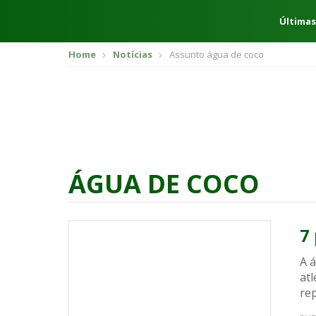
Últimas
Home
Notícias
Assunto água de coco
ÁGUA DE COCO
7
A 
atl
rep