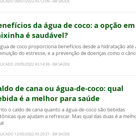
LICADO 09/07/2022 AS 12:09 - EM SAÚDE
enefícios da água de coco: a opção em
aixinha é saudável?
água de coco proporciona benefícios desde a hidratação até 
minuição do estresse, e a prevenção de doenças como o cânc
LICADO 20/05/2022 AS 14:38 - EM SAÚDE
aldo de cana ou água-de-coco: qual
ebida é a melhor para saúde
nto o caldo de cana quanto a água-de-coco são bebidas
tônicas que ajudam a refrescar. Mas qual das duas é a melh
a!
LICADO 12/05/2022 AS 20:37 - EM SAÚDE