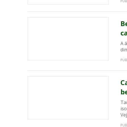
PUB
B
c
A 
di
PUB
C
b
Ta
iso
Vej
PUB