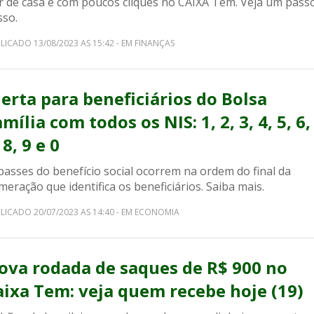
ir de casa e com poucos cliques no CAIXA Tem. Veja um pass
sso.
LICADO 13/08/2023 AS 15:42 - EM FINANÇAS
lerta para beneficiários do Bolsa
mília com todos os NIS: 1, 2, 3, 4, 5, 6,
 8, 9 e 0
passes do benefício social ocorrem na ordem do final da
eração que identifica os beneficiários. Saiba mais.
LICADO 20/07/2023 AS 14:40 - EM ECONOMIA
ova rodada de saques de R$ 900 no
aixa Tem: veja quem recebe hoje (19)