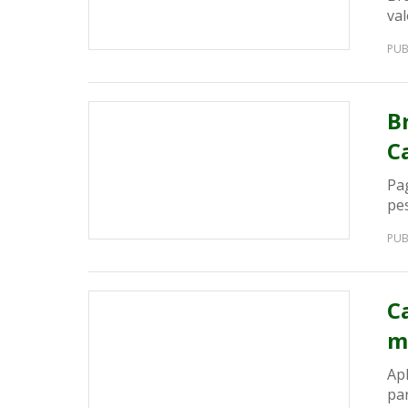
va
PUB
B
C
Pa
pes
PUB
C
m
Apl
par