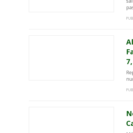
sa
pa
PUB
A
Fa
7,
Re
num
PUB
N
C