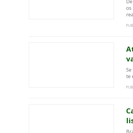
De
os
rea
PUB
A
v
Se 
te 
PUB
C
l
Bra