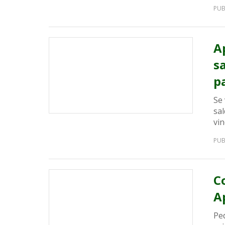
PUB
A
s
p
Se 
sa
vin
PUB
C
A
Pe