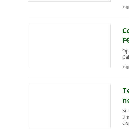
PUB
C
F
Op
Ca
PUB
T
n
Se 
uma
Con