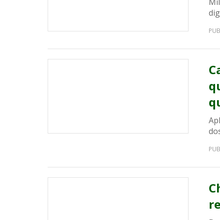
Mi
dig
PUB
C
q
q
Apl
do
PUB
C
r