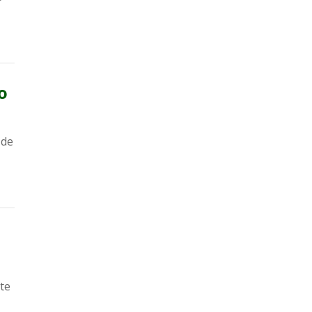
o
 de
te