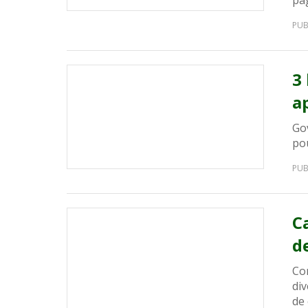
pa
PUB
3
a
Gov
pou
PUB
C
d
Co
di
de