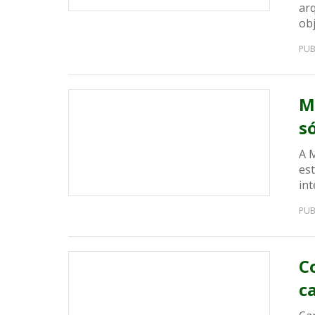
ar
obj
PUB
M
s
A 
est
int
PUB
C
c