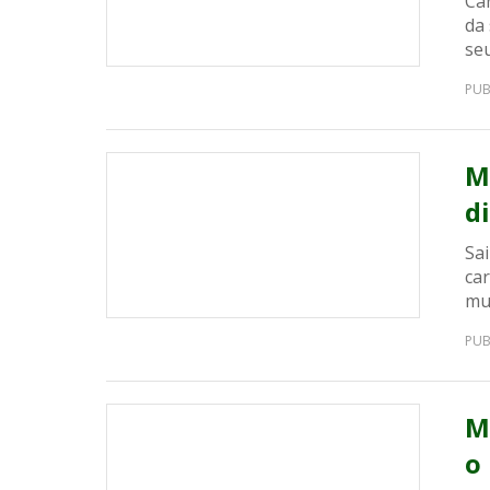
Can
da
seu
PUB
M
d
Sai
car
mu
PUB
M
o