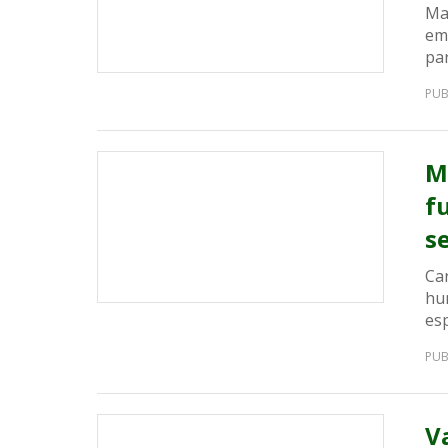
Ma
em
par
PUB
M
f
s
Ca
hu
esp
PUB
V