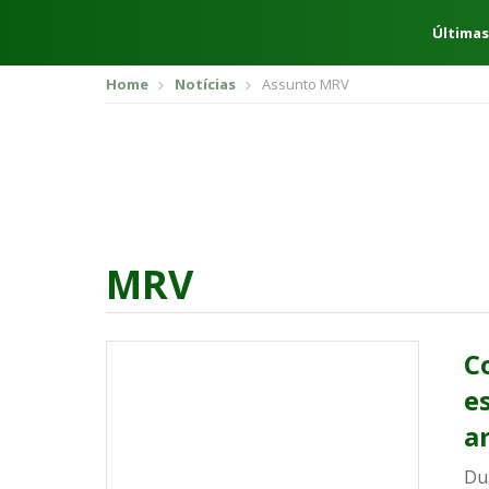
Últimas
Home
Notícias
Assunto MRV
MRV
C
e
a
Du