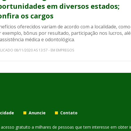
portunidades em diversos estados;
onfira os cargos
nefícios oferecidos variam de acordo com a localidade, como
r exemplo, bônus por resultado, participação nos lucros, al
assistência médica e odontológica.
LICADO 08/11/2020 AS 13:57 - EM EMPREGOS
acidade
Anuncie
Contato
er acesso gratuito a milhares de pessoas que tem interesse em obter