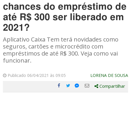
chances do empréstimo de
até R$ 300 ser liberado em
2021?
Aplicativo Caixa Tem terá novidades como
seguros, cartões e microcrédito com
empréstimos de até R$ 300. Veja como vai
funcionar.
Publicado 06/04/2021 às 09:05
LORENA DE SOUSA
Compartilhar
Compartilhe
Compartilhe
Compartilhe
Compartilhe
este
este
este
este
post
post
post
post
com
com
com
com
Facebook
Twitter
Email
Messenger