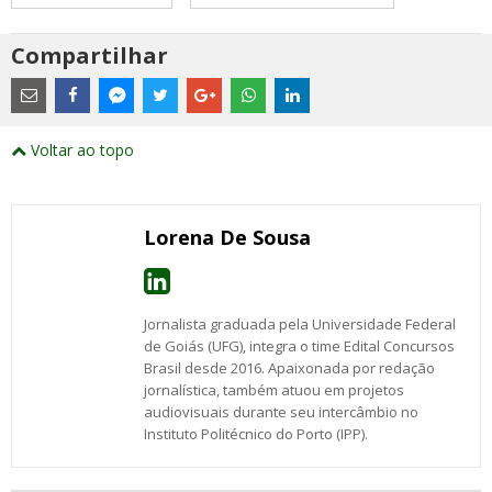
Compartilhar
Estes
são
links
externos
Compartilhe
Compartilhe
Compartilhe
Compartilhe
Compartilhe
Compartilhe
Compartilhe
e
este
este
este
este
este
este
este
Voltar ao topo
abrirão
post
post
post
post
post
post
post
numa
com
com
com
com
com
com
com
nova
Email
Facebook
Twitter
Google+
WhatsApp
LinkedIn
Messenger
janela
Lorena De Sousa
Jornalista graduada pela Universidade Federal
de Goiás (UFG), integra o time Edital Concursos
Brasil desde 2016. Apaixonada por redação
jornalística, também atuou em projetos
audiovisuais durante seu intercâmbio no
Instituto Politécnico do Porto (IPP).