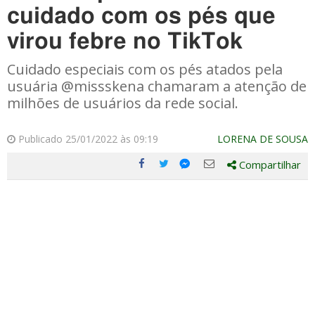
cuidado com os pés que
virou febre no TikTok
Cuidado especiais com os pés atados pela
usuária @missskena chamaram a atenção de
milhões de usuários da rede social.
Publicado 25/01/2022 às 09:19
LORENA DE SOUSA
Compartilhar
Compartilhe
Compartilhe
Compartilhe
Compartilhe
este
este
este
este
post
post
post
post
com
com
com
com
Facebook
Twitter
Email
Messenger