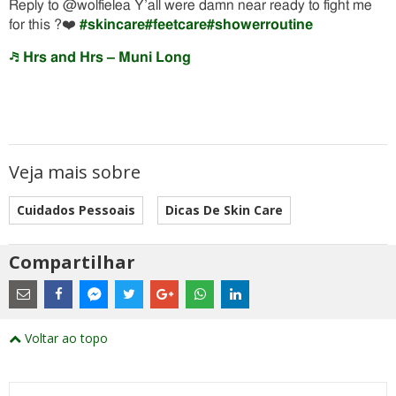
Reply to @wolfielea Y’all were damn near ready to fight me
for this ?❤️
#skincare
#feetcare
#showerroutine
♬ Hrs and Hrs – Muni Long
Veja mais sobre
Cuidados Pessoais
Dicas De Skin Care
Compartilhar
Estes
são
links
externos
Compartilhe
Compartilhe
Compartilhe
Compartilhe
Compartilhe
Compartilhe
Compartilhe
e
este
este
este
este
este
este
este
Voltar ao topo
abrirão
post
post
post
post
post
post
post
numa
com
com
com
com
com
com
com
nova
Email
Facebook
Twitter
Google+
WhatsApp
LinkedIn
Messenger
janela