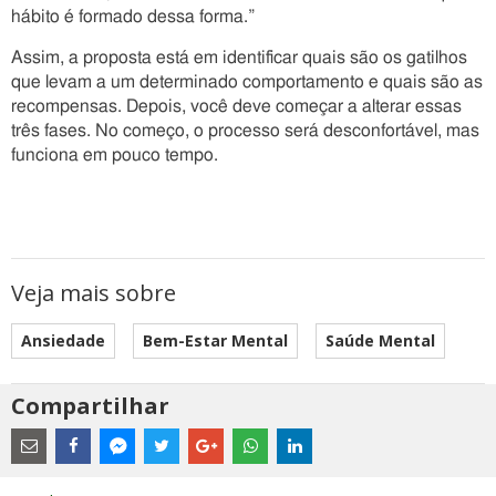
hábito é formado dessa forma.”
Assim, a proposta está em identificar quais são os gatilhos
que levam a um determinado comportamento e quais são as
recompensas. Depois, você deve começar a alterar essas
três fases. No começo, o processo será desconfortável, mas
funciona em pouco tempo.
Veja mais sobre
Ansiedade
Bem-Estar Mental
Saúde Mental
Compartilhar
Estes
são
links
externos
Compartilhe
Compartilhe
Compartilhe
Compartilhe
Compartilhe
Compartilhe
Compartilhe
e
este
este
este
este
este
este
este