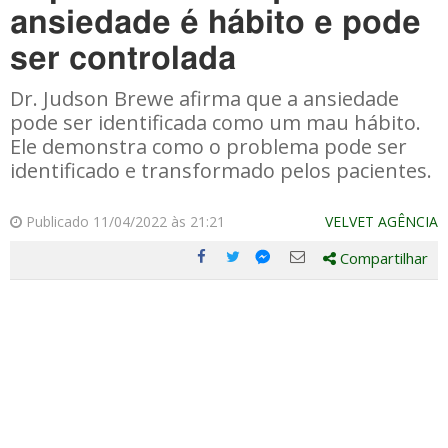
ansiedade é hábito e pode
ser controlada
Dr. Judson Brewe afirma que a ansiedade
pode ser identificada como um mau hábito.
Ele demonstra como o problema pode ser
identificado e transformado pelos pacientes.
Publicado 11/04/2022 às 21:21
VELVET AGÊNCIA
Compartilhar
Compartilhe
Compartilhe
Compartilhe
Compartilhe
este
este
este
este
post
post
post
post
com
com
com
com
Facebook
Twitter
Email
Messenger