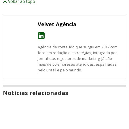
Voltar ao topo
abrirão
post
post
post
post
post
post
post
numa
com
com
com
com
com
com
com
nova
Email
Facebook
Twitter
Google+
WhatsApp
LinkedIn
Messenger
janela
Velvet Agência
Agência de conteúdo que surgiu em 2017 com
foco em redação e estratégias, integrada por
jornalistas e gestores de marketing. Já são
mais de 60 empresas atendidas, espalhadas
pelo Brasil e pelo mundo.
Notícias relacionadas