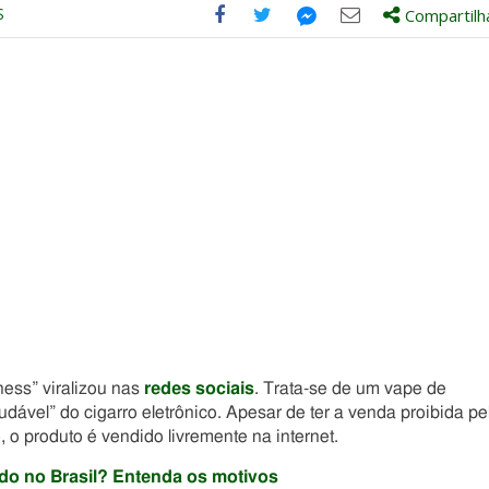
S
Compartilh
Compartilhe
Compartilhe
Compartilhe
Compartilhe
este
este
este
este
post
post
post
post
com
com
com
com
Facebook
Twitter
Email
Messenger
ness” viralizou nas
redes sociais
. Trata-se de um vape de
dável” do cigarro eletrônico. Apesar de ter a venda proibida pe
, o produto é vendido livremente na internet.
bido no Brasil? Entenda os motivos