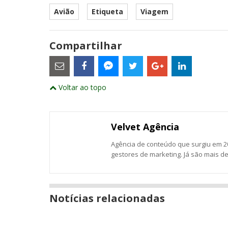
Avião
Etiqueta
Viagem
Compartilhar
Estes
são
links
externos
Compartilhe
Compartilhe
Compartilhe
Compartilhe
Compartil
Compartilhe
e
Voltar ao topo
este
este
este
este
este
abrirão
este
numa
post
post
post
post
post
post
nova
com
com
com
com
com
com
janela
Email
Facebook
Twitter
Google+
LinkedIn
Messenger
Velvet Agência
Agência de conteúdo que surgiu em 20
gestores de marketing. Já são mais d
Notícias relacionadas