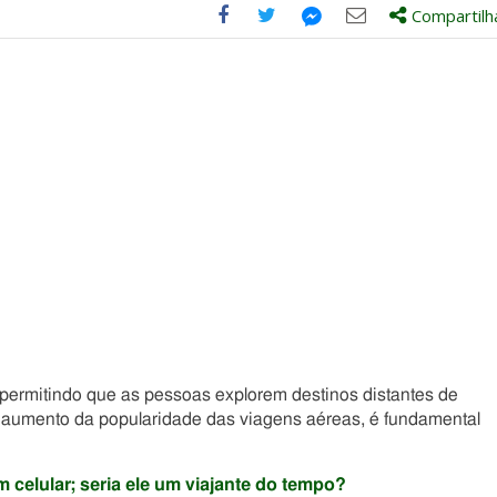
Compartilh
Compartilhe
Compartilhe
Compartilhe
Compartilhe
este
este
este
este
post
post
post
post
com
com
com
com
Facebook
Twitter
Email
Messenger
permitindo que as pessoas explorem destinos distantes de
 aumento da popularidade das viagens aéreas, é fundamental
 celular; seria ele um viajante do tempo?