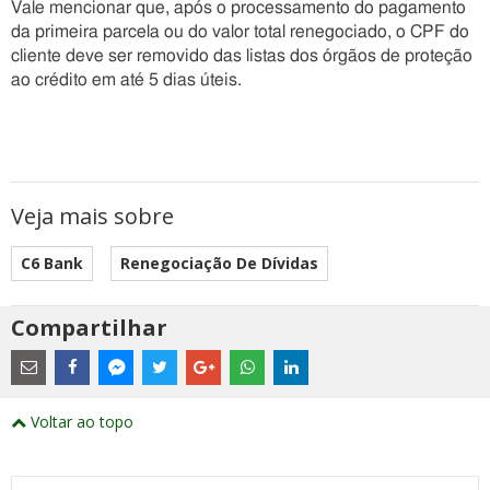
Vale mencionar que, após o processamento do pagamento
da primeira parcela ou do valor total renegociado, o CPF do
cliente deve ser removido das listas dos órgãos de proteção
ao crédito em até 5 dias úteis.
Veja mais sobre
C6 Bank
Renegociação De Dívidas
Compartilhar
Estes
são
links
externos
Compartilhe
Compartilhe
Compartilhe
Compartilhe
Compartilhe
Compartilhe
Compartilhe
e
este
este
este
este
este
este
este
Voltar ao topo
abrirão
post
post
post
post
post
post
post
numa
com
com
com
com
com
com
com
nova
Email
Facebook
Twitter
Google+
WhatsApp
LinkedIn
Messenger
janela