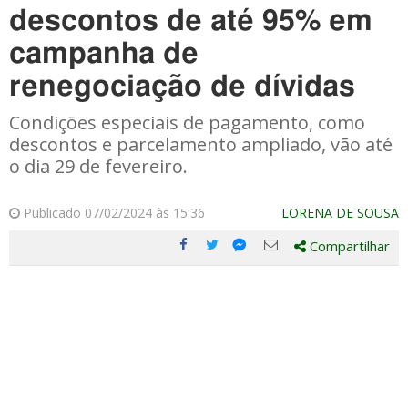
descontos de até 95% em
campanha de
renegociação de dívidas
Condições especiais de pagamento, como
descontos e parcelamento ampliado, vão até
o dia 29 de fevereiro.
Publicado 07/02/2024 às 15:36
LORENA DE SOUSA
Compartilhar
Compartilhe
Compartilhe
Compartilhe
Compartilhe
este
este
este
este
post
post
post
post
com
com
com
com
Facebook
Twitter
Email
Messenger