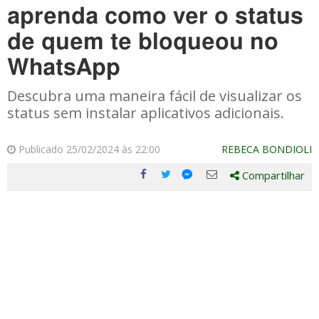
aprenda como ver o status
de quem te bloqueou no
WhatsApp
Descubra uma maneira fácil de visualizar os
status sem instalar aplicativos adicionais.
Publicado 25/02/2024 às 22:00
REBECA BONDIOLI
Compartilhar
Compartilhe
Compartilhe
Compartilhe
Compartilhe
este
este
este
este
post
post
post
post
com
com
com
com
Facebook
Twitter
Email
Messenger