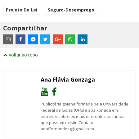
Projeto De Lei
Seguro-Desemprego
Compartilhar
Estes
são
links
externos
Compartilhe
Compartilhe
Compartilhe
Compartilhe
Compartilhe
Compartilhe
Compartilhe
e
este
este
este
este
este
este
este
Voltar ao topo
abrirão
post
post
post
post
post
post
post
numa
com
com
com
com
com
com
com
nova
Email
Facebook
Twitter
Google+
WhatsApp
LinkedIn
Messenger
janela
Ana Flávia Gonzaga
Publicitária goiana formada pela Universidade
Federal de Goiás (UFG) e apaixonada em
escrever sobre os mais diferentes assuntos
que possam existir. Contato:
anaffernandesg@gmail.com