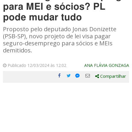
para MEI e sócios? PL
pode mudar tudo
Proposto pelo deputado Jonas Donizette
(PSB-SP), novo projeto de lei visa pagar
seguro-desemprego para sócios e MEIs
demitidos.
Publicado 12/03/2024 às 12:02
ANA FLÁVIA GONZAGA
Compartilhar
Compartilhe
Compartilhe
Compartilhe
Compartilhe
este
este
este
este
post
post
post
post
com
com
com
com
Facebook
Twitter
Email
Messenger