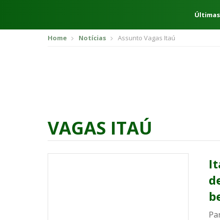
Últimas
Home
Notícias
Assunto Vagas Itaú
VAGAS ITAÚ
I
d
b
Par