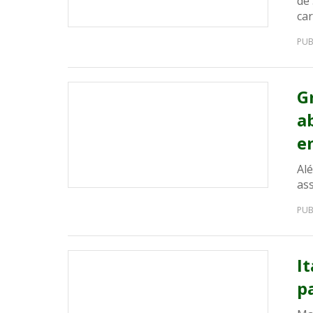
de
car
PUB
G
a
e
Al
ass
PUB
I
p