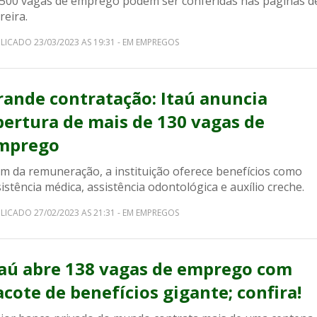
 500 vagas de emprego podem ser conferidas nas páginas d
reira.
LICADO 23/03/2023 AS 19:31 - EM EMPREGOS
rande contratação: Itaú anuncia
bertura de mais de 130 vagas de
mprego
ém da remuneração, a instituição oferece benefícios como
istência médica, assistência odontológica e auxílio creche.
LICADO 27/02/2023 AS 21:31 - EM EMPREGOS
taú abre 138 vagas de emprego com
acote de benefícios gigante; confira!