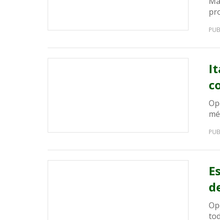
Ma
pro
PUB
I
c
Op
mé
PUB
E
d
Op
tod