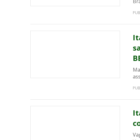
Bra
PUB
I
sa
B
Mai
ass
PUB
I
c
Va