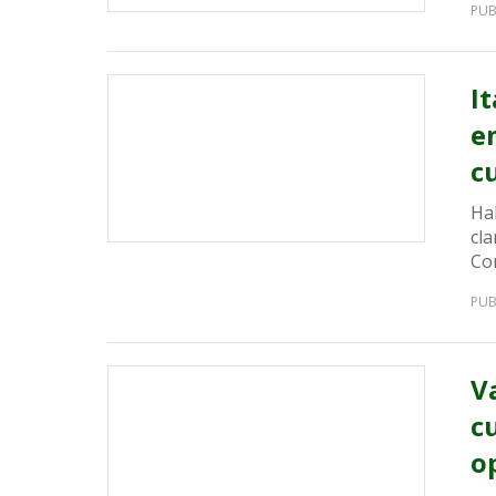
PUB
I
e
c
Ha
cla
Co
PUB
V
c
o