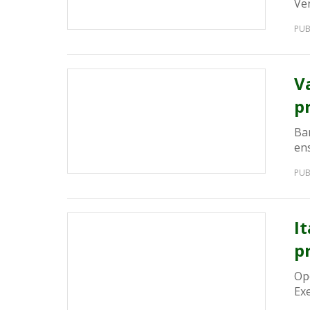
Ve
PUB
V
p
Ba
en
PUB
I
p
Op
Exe