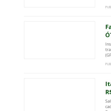
PUB
F
Ó
Ins
tr
(G
PUB
I
R
Sa
ca