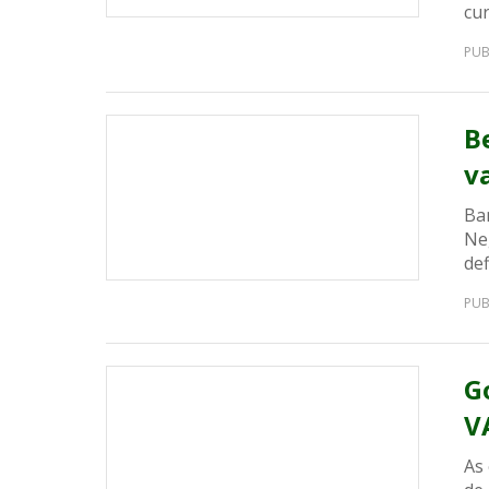
cur
PUB
B
v
Ba
Ne
def
PUB
G
V
As