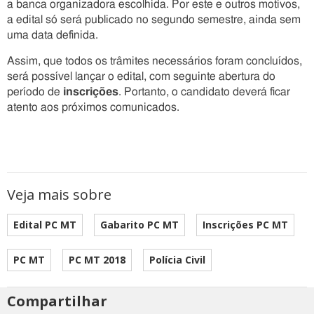
a banca organizadora escolhida. Por este e outros motivos,
a edital só será publicado no segundo semestre, ainda sem
uma data definida.
Assim, que todos os trâmites necessários foram concluídos,
será possível lançar o edital, com seguinte abertura do
período de
inscrições
. Portanto, o candidato deverá ficar
atento aos próximos comunicados.
Veja mais sobre
Edital PC MT
Gabarito PC MT
Inscrições PC MT
PC MT
PC MT 2018
Polícia Civil
Compartilhar
Estes