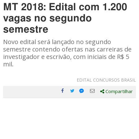
MT 2018: Edital com 1.200
vagas no segundo
semestre
Novo edital será lançado no segundo
semestre contendo ofertas nas carreiras de
investigador e escrivão, com iniciais de R$ 5
mil.
EDITAL CONCURSOS BRASIL
Compartilhar
Compartilhe
Compartilhe
Compartilhe
Compartilhe
este
este
este
este
post
post
post
post
com
com
com
com
Facebook
Twitter
Email
Messenger