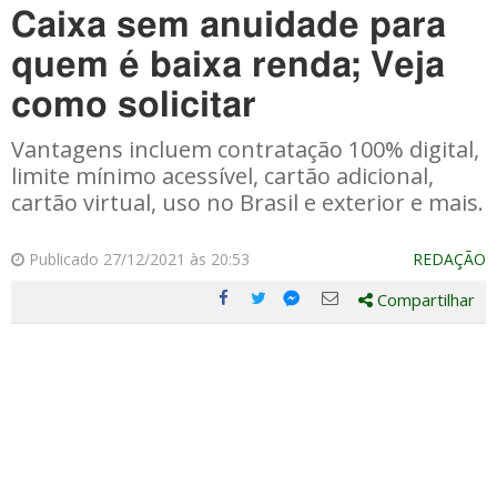
Caixa sem anuidade para
quem é baixa renda; Veja
como solicitar
Vantagens incluem contratação 100% digital,
limite mínimo acessível, cartão adicional,
cartão virtual, uso no Brasil e exterior e mais.
Publicado 27/12/2021 às 20:53
REDAÇÃO
Compartilhar
Compartilhe
Compartilhe
Compartilhe
Compartilhe
este
este
este
este
post
post
post
post
com
com
com
com
Facebook
Twitter
Email
Messenger