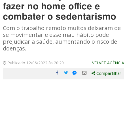
fazer no home office e
combater o sedentarismo
Com o trabalho remoto muitos deixaram de
se movimentar e esse mau hábito pode
prejudicar a saúde, aumentando o risco de
doenças.
Publicado 12/06/2022 às 20:29
VELVET AGÊNCIA
Compartilhar
Compartilhe
Compartilhe
Compartilhe
Compartilhe
este
este
este
este
post
post
post
post
com
com
com
com
Facebook
Twitter
Email
Messenger