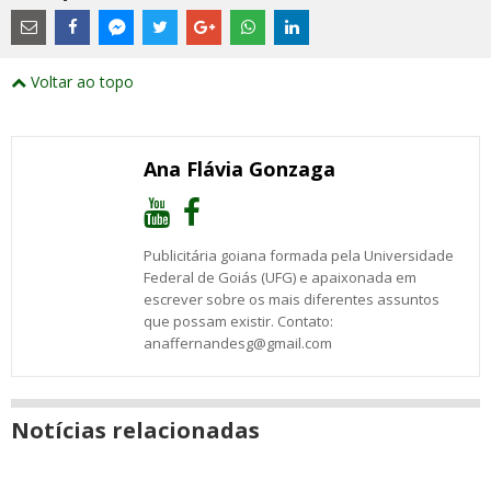
Estes
são
links
externos
Compartilhe
Compartilhe
Compartilhe
Compartilhe
Compartilhe
Compartilhe
Compartilhe
e
este
este
este
este
este
este
este
Voltar ao topo
abrirão
post
post
post
post
post
post
post
numa
com
com
com
com
com
com
com
nova
Email
Facebook
Twitter
Google+
WhatsApp
LinkedIn
Messenger
janela
Ana Flávia Gonzaga
Publicitária goiana formada pela Universidade
Federal de Goiás (UFG) e apaixonada em
escrever sobre os mais diferentes assuntos
que possam existir. Contato:
anaffernandesg@gmail.com
Notícias relacionadas