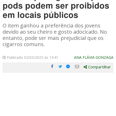
pods podem ser proibidos
em locais públicos
O item ganhou a preferência dos jovens
devido ao seu cheiro e gosto adocicado. No
entanto, pode ser mais prejudicial que os
cigarros comuns.
Publicado 02/03/2023 às 14:41
ANA FLÁVIA GONZAGA
Compartilhar
Compartilhe
Compartilhe
Compartilhe
Compartilhe
este
este
este
este
post
post
post
post
com
com
com
com
Facebook
Twitter
Email
Messenger