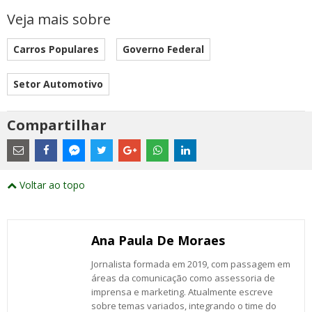
Veja mais sobre
Carros Populares
Governo Federal
Setor Automotivo
Compartilhar
Estes
são
links
externos
Compartilhe
Compartilhe
Compartilhe
Compartilhe
Compartilhe
Compartilhe
Compartilhe
e
este
este
este
este
este
este
este
Voltar ao topo
abrirão
post
post
post
post
post
post
post
numa
com
com
com
com
com
com
com
nova
Email
Facebook
Twitter
Google+
WhatsApp
LinkedIn
Messenger
janela
Ana Paula De Moraes
Jornalista formada em 2019, com passagem em
áreas da comunicação como assessoria de
imprensa e marketing. Atualmente escreve
sobre temas variados, integrando o time do