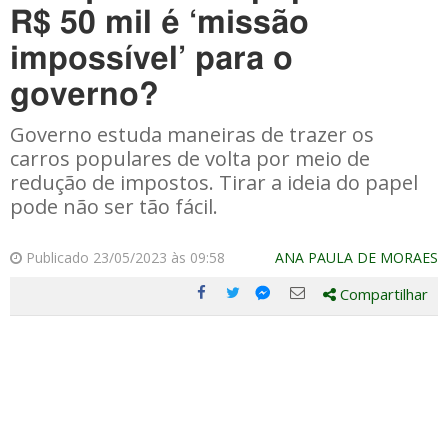
R$ 50 mil é ‘missão
impossível’ para o
governo?
Governo estuda maneiras de trazer os
carros populares de volta por meio de
redução de impostos. Tirar a ideia do papel
pode não ser tão fácil.
Publicado 23/05/2023 às 09:58
ANA PAULA DE MORAES
Compartilhar
Compartilhe
Compartilhe
Compartilhe
Compartilhe
este
este
este
este
post
post
post
post
com
com
com
com
Facebook
Twitter
Email
Messenger