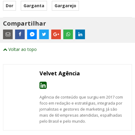
Dor
Garganta
Gargarejo
Compartilhar
Estes
são
links
externos
Compartilhe
Compartilhe
Compartilhe
Compartilhe
Compartilhe
Compartilhe
Compartilhe
e
este
este
este
este
este
este
este
Voltar ao topo
abrirão
post
post
post
post
post
post
post
numa
com
com
com
com
com
com
com
nova
Email
Facebook
Twitter
Google+
WhatsApp
LinkedIn
Messenger
janela
Velvet Agência
Agência de conteúdo que surgiu em 2017 com
foco em redação e estratégias, integrada por
jornalistas e gestores de marketing. Já são
mais de 60 empresas atendidas, espalhadas
pelo Brasil e pelo mundo.