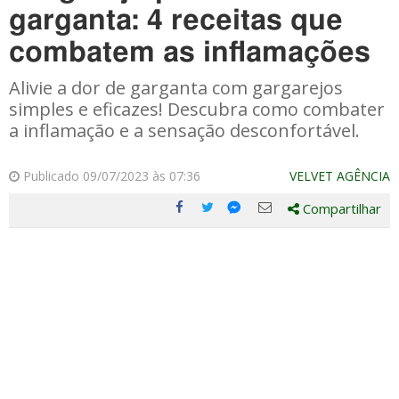
garganta: 4 receitas que
combatem as inflamações
Alivie a dor de garganta com gargarejos
simples e eficazes! Descubra como combater
a inflamação e a sensação desconfortável.
Publicado 09/07/2023 às 07:36
VELVET AGÊNCIA
Compartilhar
Compartilhe
Compartilhe
Compartilhe
Compartilhe
este
este
este
este
post
post
post
post
com
com
com
com
Facebook
Twitter
Email
Messenger