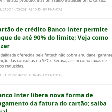
terminado produto, mas tem saldo insuficiente no cartão.
LICADO 14/05/2021 AS 10:45 - EM FINANÇAS
artão de crédito Banco Inter permite
aque de até 90% do limite; Veja como
azer
dalidade oferecida pela fintech não cobra anuidade, garant
enção das consultas no SPC e Serasa, assim como taxas de
os reduzidas.
LICADO 29/04/2021 AS 07:45 - EM FINANÇAS
anco Inter libera nova forma de
agamento da fatura do cartão; saiba
ual