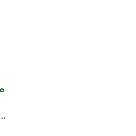
do
 na