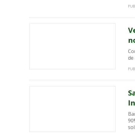
PUB
V
n
Con
de
PUB
S
I
Ban
90%
sol