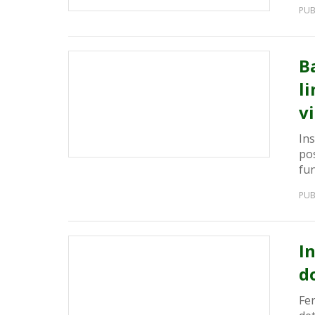
PUB
B
l
vi
Ins
po
fun
PUB
I
d
Fe