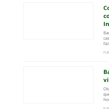
C
c
I
Ba
cas
faz
PUB
B
v
Ob
que
ho
PUB