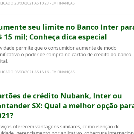
LICADO 20/03/2021 AS 10:23 - EM FINANÇAS
umente seu limite no Banco Inter par
$ 15 mil; Conheça dica especial
vidade permite que o consumidor aumente de modo
nificativo o poder de compra no cartão de crédito do banco
ital.
LICADO 08/03/2021 AS 18:16 - EM FINANÇAS
artões de crédito Nubank, Inter ou
antander SX: Qual a melhor opção par
021?
rviços oferecem vantagens similares, como isenção de
idade, gerenciamento por aplicativo, cobertura internacion