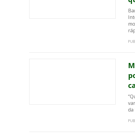
Ba
In
mo
ráp
PUB
M
p
c
“Q
va
da 
PUB