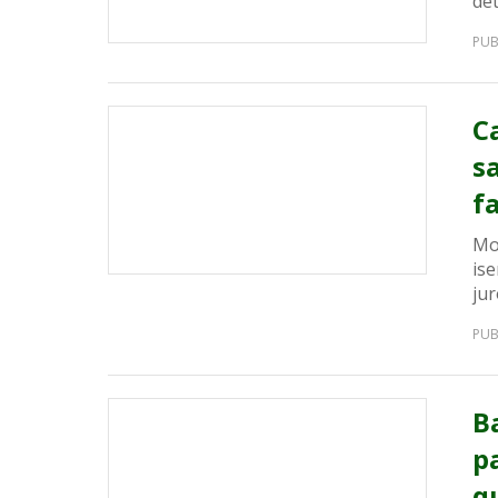
de
PUB
C
s
f
Mo
is
jur
PUB
B
p
q