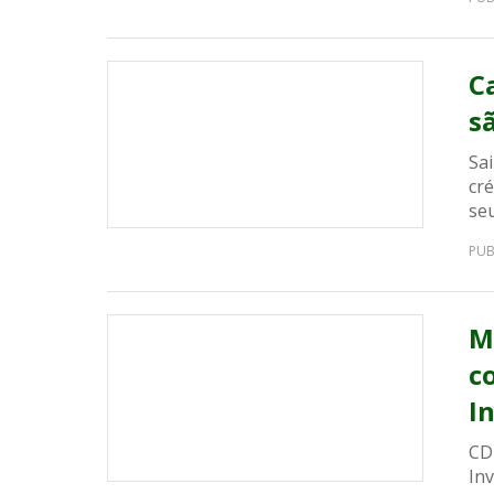
C
s
Sa
cré
seu
PUB
M
c
I
CDB
Inv