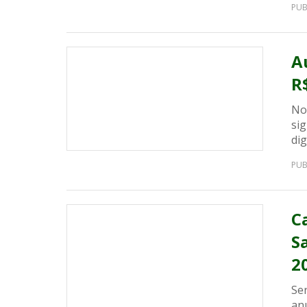
PUB
A
R
No
sig
dig
PUB
C
S
2
Se
anu