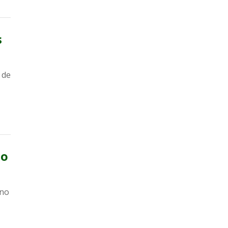
s
 de
ão
 no