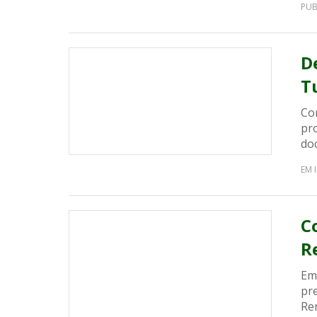
PUB
D
T
Con
pro
do
EM 
C
R
Em 
pr
Re