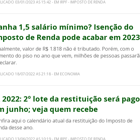
LICADO 03/01/2023 AS 15:42 - EM IRPF - IMPOSTO DE RENDA
anha 1,5 salário mínimo? Isenção do
mposto de Renda pode acabar em 2023
almente, valor de R$ 1.818 não é tributado. Porém, com o
mento do piso no ano que vem, milhões de pessoas passar
eclarar.
LICADO 18/07/2022 AS 21:18 - EM ECONOMIA
 2022: 2º lote da restituição será pago
m junho; veja quem recebe
fira aqui o calendário atual da restituição do Imposto de
nda desse ano.
LICADO 13/06/2022 AS 10:19 - EM IRPF - IMPOSTO DE RENDA