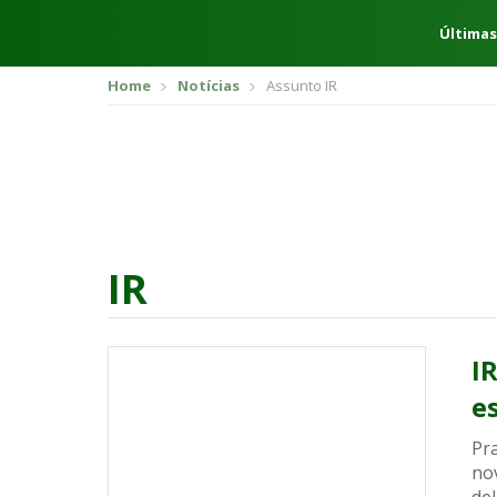
Últimas
Home
Notícias
Assunto IR
IR
I
e
Pr
no