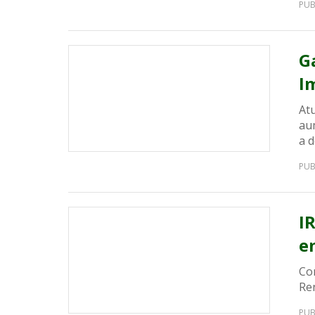
PUB
G
I
Atu
au
a d
PUB
IR
e
Con
Re
PUB