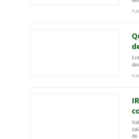
de
PUB
Q
d
En
de
PUB
I
c
Va
sal
de 