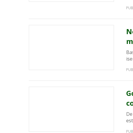
PUB
N
m
Bas
ise
PUB
G
c
De
est
PUB