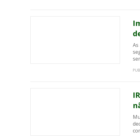
I
d
As
se
se
PUB
I
n
Mui
de
co