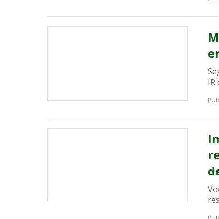
M
e
Se
IR 
PUB
I
r
d
Vo
re
PUB