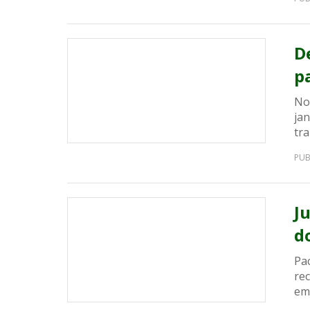
D
p
No
jan
tr
PUB
J
d
Pa
re
em