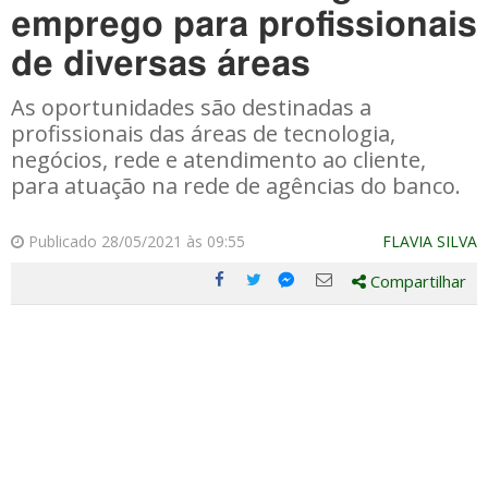
emprego para profissionais
de diversas áreas
As oportunidades são destinadas a
profissionais das áreas de tecnologia,
negócios, rede e atendimento ao cliente,
para atuação na rede de agências do banco.
Publicado 28/05/2021 às 09:55
FLAVIA SILVA
Compartilhar
Compartilhe
Compartilhe
Compartilhe
Compartilhe
este
este
este
este
post
post
post
post
com
com
com
com
Facebook
Twitter
Email
Messenger