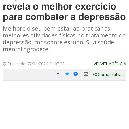
revela o melhor exercício
para combater a depressão
Melhore o seu bem-estar ao praticar as
melhores atividades físicas no tratamento da
depressão, consoante estudo. Sua saúde
mental agradece.
Publicado 07/04/2024 às 07:38
VELVET AGÊNCIA
Compartilhar
Compartilhe
Compartilhe
Compartilhe
Compartilhe
este
este
este
este
post
post
post
post
com
com
com
com
Facebook
Twitter
Email
Messenger