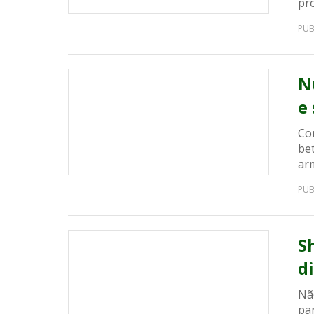
pr
PUB
N
e
Co
be
ar
PUB
S
d
Nã
par