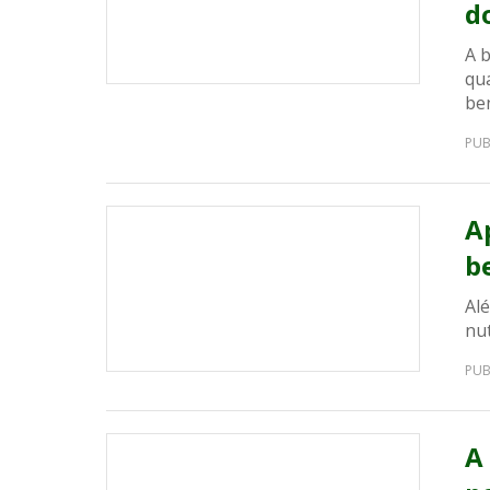
d
A 
qua
be
PUB
A
b
Al
nut
PUB
A