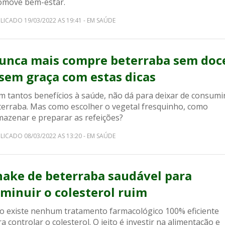
omove bem-estar.
LICADO 19/03/2022 AS 19:41 - EM SAÚDE
unca mais compre beterraba sem doc
 sem graça com estas dicas
m tantos benefícios à saúde, não dá para deixar de consumi
terraba. Mas como escolher o vegetal fresquinho, como
mazenar e preparar as refeições?
LICADO 08/03/2022 AS 13:20 - EM SAÚDE
hake de beterraba saudável para
iminuir o colesterol ruim
o existe nenhum tratamento farmacológico 100% eficiente
a controlar o colesterol. O jeito é investir na alimentação e