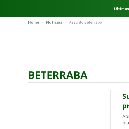
Últimas
Home
Notícias
Assunto Beterraba
BETERRABA
S
p
Ap
pla