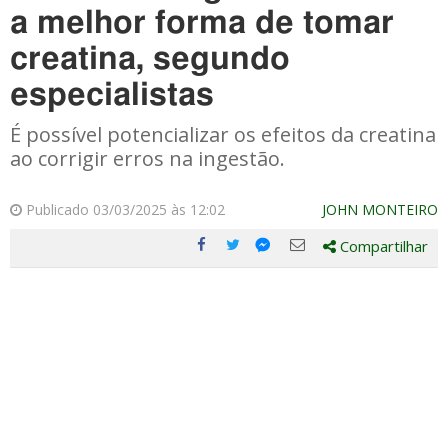
a melhor forma de tomar
creatina, segundo
especialistas
É possível potencializar os efeitos da creatina
ao corrigir erros na ingestão.
Publicado 03/03/2025 às 12:02
JOHN MONTEIRO
Compartilhar
Compartilhe
Compartilhe
Compartilhe
Compartilhe
este
este
este
este
post
post
post
post
com
com
com
com
Facebook
Twitter
Email
Messenger