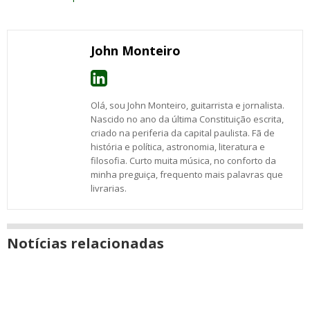
post
numa
com
com
com
com
com
com
com
nova
Email
Facebook
Twitter
Google+
WhatsApp
LinkedIn
Messenger
janela
John Monteiro
Olá, sou John Monteiro, guitarrista e jornalista.
Nascido no ano da última Constituição escrita,
criado na periferia da capital paulista. Fã de
história e política, astronomia, literatura e
filosofia. Curto muita música, no conforto da
minha preguiça, frequento mais palavras que
livrarias.
Notícias relacionadas