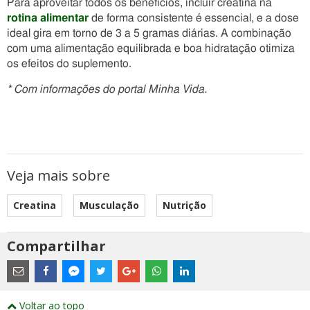
Para aproveitar todos os benefícios, incluir creatina na
rotina alimentar
de forma consistente é essencial, e a dose
ideal gira em torno de 3 a 5 gramas diárias. A combinação
com uma alimentação equilibrada e boa hidratação otimiza
os efeitos do suplemento.
* Com informações do portal Minha Vida.
Veja mais sobre
Creatina
Musculação
Nutrição
Compartilhar
Estes
são
links
externos
Compartilhe
Compartilhe
Compartilhe
Compartilhe
Compartilhe
Compartilhe
Compartilhe
e
este
este
este
este
este
este
este
Voltar ao topo
abrirão
post
post
post
post
post
post