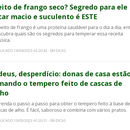
eito de frango seco? Segredo para ele
icar macio e suculento é ESTE
eito de frango é uma proteína saudável para o dia a dia, en
scubra quais são os segredos para temperar essa receita
ssica.
LICADO 18/04/2023 AS 20:42 - EM DICAS
deus, desperdício: donas de casa estã
mando o tempero feito de cascas de
lho
renda o passo a passo para obter o tempero feito à base de
cas de alho. É fácil, saboroso e combina com vários pratos.
LICADO 10/03/2023 AS 20:21 - EM DICAS