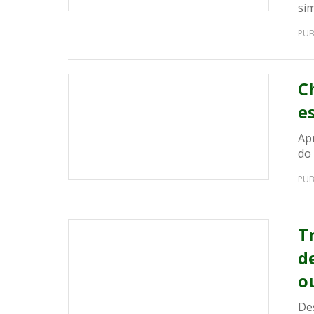
sim
PUB
C
e
Ap
do 
PUB
T
d
o
De