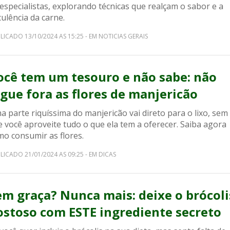
especialistas, explorando técnicas que realçam o sabor e a
ulência da carne.
LICADO 13/10/2024 AS 15:25 - EM NOTICIAS GERAIS
ocê tem um tesouro e não sabe: não
ogue fora as flores de manjericão
 parte riquíssima do manjericão vai direto para o lixo, sem
 você aproveite tudo o que ela tem a oferecer. Saiba agora
mo consumir as flores.
LICADO 21/01/2024 AS 09:25 - EM DICAS
em graça? Nunca mais: deixe o brócoli
ostoso com ESTE ingrediente secreto