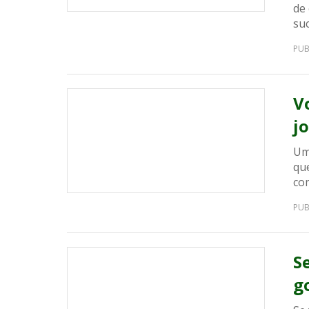
de 
suc
PUB
V
j
Uma
que
co
PUB
S
g