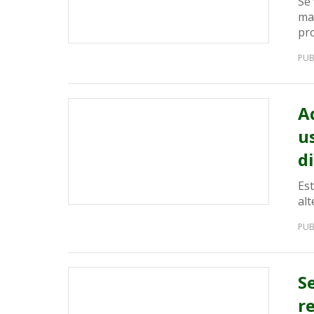
Se 
ma
pr
PUB
A
u
d
Es
alt
PUB
S
r