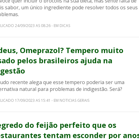
você quer incluir o brócolis na sua dieta, mas sente falta de
is sabor, um único ingrediente pode resolver todos os seus
oblemas.
LICADO 24/09/2023 AS 08:26 - EM DICAS
deus, Omeprazol? Tempero muito
sado pelos brasileiros ajuda na
igestão
tudo recente alega que esse tempero poderia ser uma
ernativa natural para problemas de indigestão. Será?
LICADO 17/09/2023 AS 15:41 - EM NOTICIAS GERAIS
egredo do feijão perfeito que os
estaurantes tentam esconder por ano