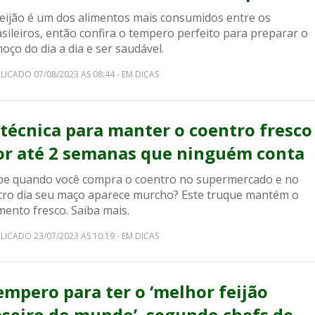
feijão é um dos alimentos mais consumidos entre os
sileiros, então confira o tempero perfeito para preparar o
oço do dia a dia e ser saudável.
LICADO 07/08/2023 AS 08:44 - EM DICAS
 técnica para manter o coentro fresco
or até 2 semanas que ninguém conta
be quando você compra o coentro no supermercado e no
tro dia seu maço aparece murcho? Este truque mantém o
mento fresco. Saiba mais.
LICADO 23/07/2023 AS 10:19 - EM DICAS
empero para ter o ‘melhor feijão
aseiro do mundo’, segundo chefs de