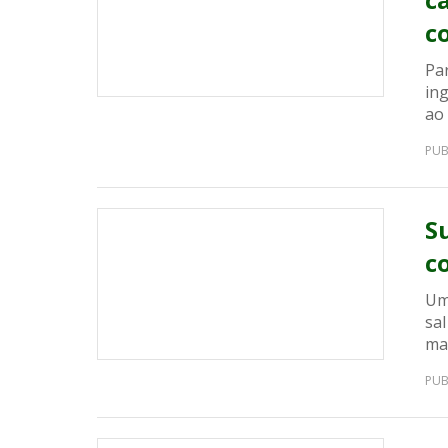
c
Par
in
ao
PUB
S
c
Um
sal
ma
PUB