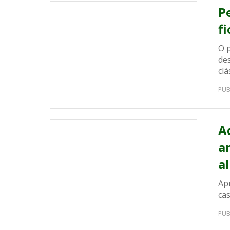
P
f
O p
de
clá
PUB
A
a
a
Ap
cas
PUB