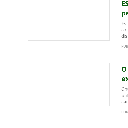
E
p
Est
co
dis
PUB
O
e
Ch
uti
car
PUB