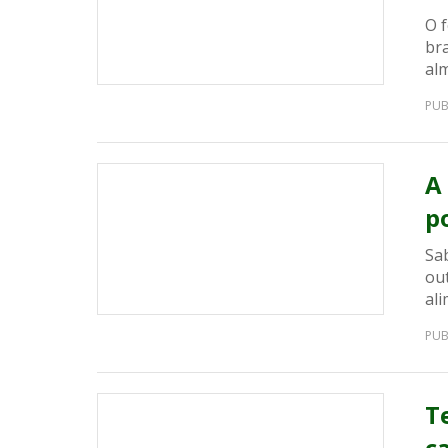
O 
bra
alm
PUB
A
p
Sa
ou
ali
PUB
T
c